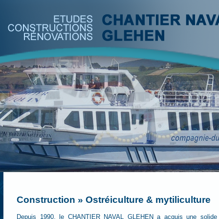
Construction » Ostréiculture & mytiliculture
Depuis 1990, le CHANTIER NAVAL GLEHEN a acquis une solide ex