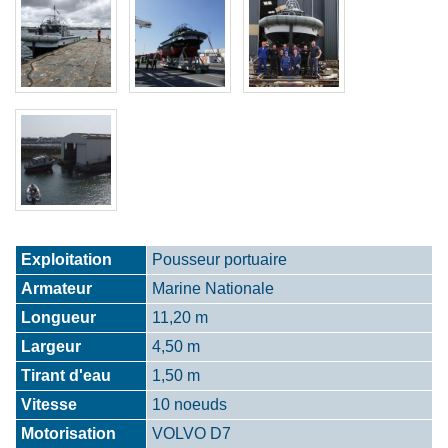
Exploitation
Pousseur portuaire
Armateur
Marine Nationale
Longueur
11,20 m
Largeur
4,50 m
Tirant d'eau
1,50 m
Vitesse
10 noeuds
Motorisation
VOLVO D7